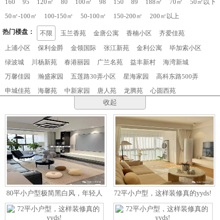
160
95
120㎡
80
100㎡
98
150
89
188㎡
70㎡
50㎡以下
50㎡-100㎡
100-150㎡
50-100㎡
150-200㎡
200㎡以上
热门楼盘：
不限
玉兰香苑
金唐公寓
香楠小区
齐爱佳苑
上浦小区
保利金爵
金领国际
张江新苑
金利公寓
毕加索小区
绿波城
川杨新苑
春港丽园
广兰名苑
益丰新村
海湾新城
万馨佳园
瀚盛家园
五莲路30弄小区
星海家园
高科东路500弄
申城佳苑
海馨苑
中新家园
唐人苑
龙腾苑
心圆西苑
收起
80平小户型极简黑白风，年轻人
72平小户型，这样装修真的yyds!
的最爱！