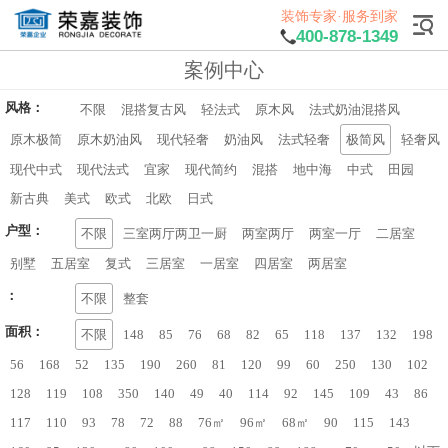
装饰专家·服务到家
400-878-1349
案例中心
风格：
不限
混搭复古风
轻法式
原木风
法式奶油混搭风
原木极简
原木奶油风
现代轻奢
奶油风
法式轻奢
极简风
轻奢风
现代中式
现代法式
宜家
现代简约
混搭
地中海
中式
田园
新古典
美式
欧式
北欧
日式
户型：
不限
三室两厅两卫一厨
两室两厅
两室一厅
二居室
别墅
五居室
复式
三居室
一居室
四居室
两居室
：
不限
整套
面积：
不限
148
85
76
68
82
65
118
137
132
198
56
168
52
135
190
260
81
120
99
60
250
130
102
128
119
108
350
140
49
40
114
92
145
109
43
86
117
110
93
78
72
88
76㎡
96㎡
68㎡
90
115
143