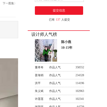
下一图集〉
已有
137
人提交
设计师人气榜
陈小燕
10-15年
董孝奇
作品人气
358552
姜海韬
作品人气
234328
洪平
作品人气
114196
朱义斌
作品人气
102963
许莲莲
作品人气
102341
张国庆
作品人气
64759