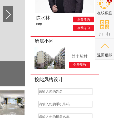
在线客服
陈水林
免费预约
10年
在线Q Ta
扫一扫
所属小区
返回顶部
益丰新村
免费预约
按此风格设计