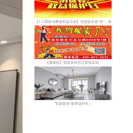
【3.15国际消费者权益活动】优惠提前放“价”，装
修省心又省“薪”！
【搬家啦】荣嘉装饰乔迁新地址啦~
”荣嘉装饰“集赞送好礼！