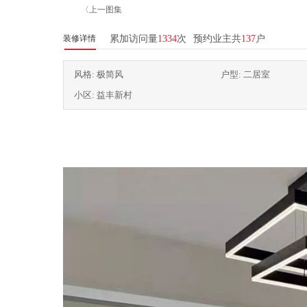
〈上一图集
装修详情
累加访问量
1334
次
预约业主共
137
户
风格: 极简风
户型: 二居室
小区: 益丰新村