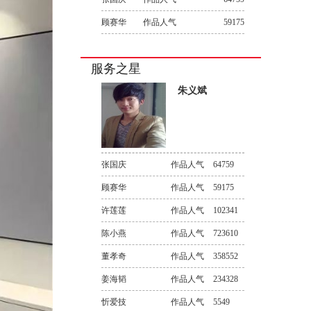
顾赛华
作品人气
59175
服务之星
朱义斌
张国庆
作品人气
64759
顾赛华
作品人气
59175
许莲莲
作品人气
102341
陈小燕
作品人气
723610
董孝奇
作品人气
358552
姜海韬
作品人气
234328
忻爱技
作品人气
5549