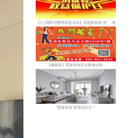
【3.15国际消费者权益活动】优惠提前放“价”，装
修省心又省“薪”！
【搬家啦】荣嘉装饰乔迁新地址啦~
”荣嘉装饰“集赞送好礼！