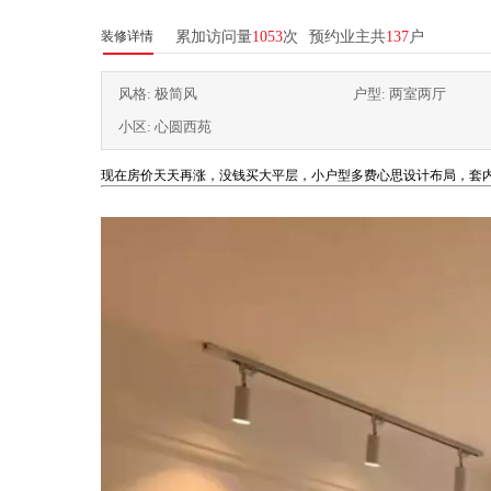
装修详情
累加访问量
1053
次
预约业主共
137
户
风格: 极简风
户型: 两室两厅
小区: 心圆西苑
现在房价天天再涨，没钱买大平层，小户型多费心思设计布局，套内