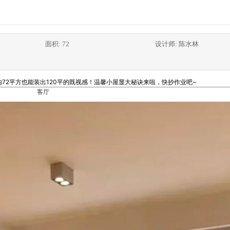
面积: 72
设计师: 陈水林
72平方也能装出120平的既视感！温馨小屋显大秘诀来啦，快抄作业吧~
客厅