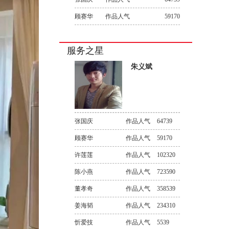
顾赛华
作品人气
59170
服务之星
朱义斌
张国庆
作品人气
64739
顾赛华
作品人气
59170
许莲莲
作品人气
102320
陈小燕
作品人气
723590
董孝奇
作品人气
358539
姜海韬
作品人气
234310
忻爱技
作品人气
5539