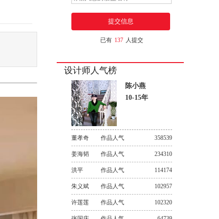
已有
137
人提交
设计师人气榜
陈小燕
10-15年
董孝奇
作品人气
358539
姜海韬
作品人气
234310
洪平
作品人气
114174
朱义斌
作品人气
102957
许莲莲
作品人气
102320
张国庆
作品人气
64739