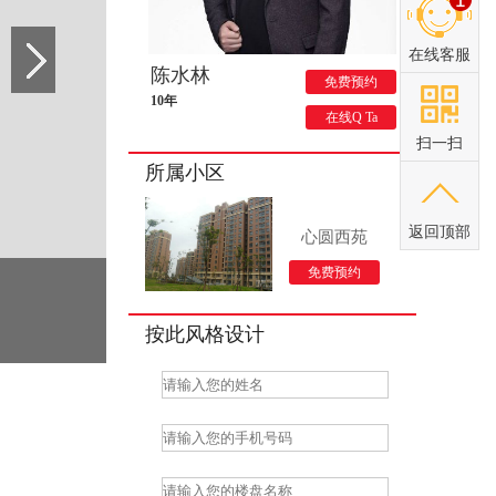
在线客服
陈水林
免费预约
10年
在线Q Ta
扫一扫
所属小区
返回顶部
心圆西苑
免费预约
按此风格设计