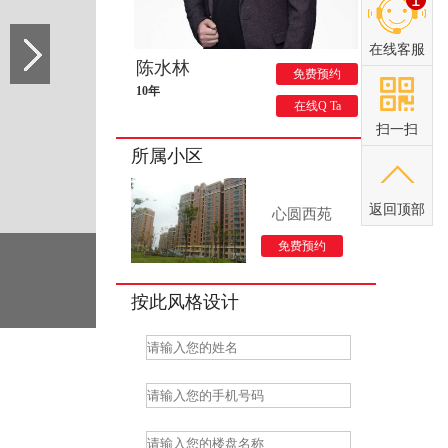
在线客服
陈水林
免费预约
10年
在线Q Ta
扫一扫
所属小区
返回顶部
心圆西苑
免费预约
按此风格设计