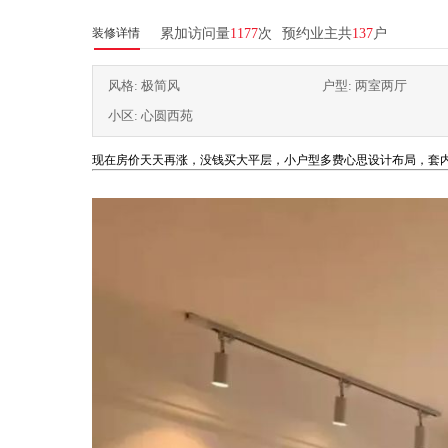
装修详情
累加访问量
1177
次
预约业主共
137
户
风格: 极简风
户型: 两室两厅
小区: 心圆西苑
现在房价天天再涨，没钱买大平层，小户型多费心思设计布局，套内