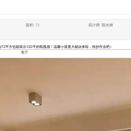
面积: 72
设计师: 陈水林
72平方也能装出120平的既视感！温馨小屋显大秘诀来啦，快抄作业吧~
客厅