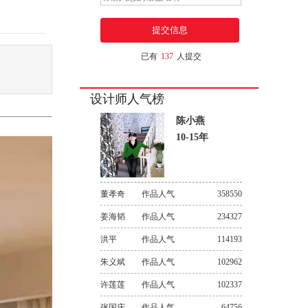
已有
137
人提交
设计师人气榜
陈小燕
10-15年
董孝奇
作品人气
358550
姜海韬
作品人气
234327
洪平
作品人气
114193
朱义斌
作品人气
102962
许莲莲
作品人气
102337
张国庆
作品人气
64756