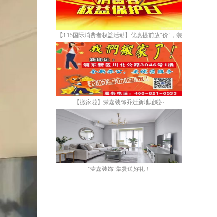
【3.15国际消费者权益活动】优惠提前放“价”，装
修省心又省“薪”！
【搬家啦】荣嘉装饰乔迁新地址啦~
”荣嘉装饰“集赞送好礼！