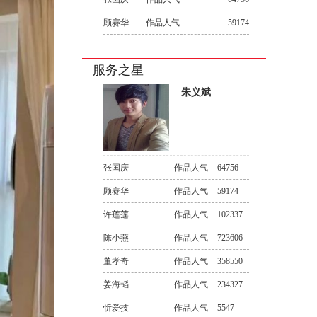
顾赛华
作品人气
59174
服务之星
朱义斌
张国庆
作品人气
64756
顾赛华
作品人气
59174
许莲莲
作品人气
102337
陈小燕
作品人气
723606
董孝奇
作品人气
358550
姜海韬
作品人气
234327
忻爱技
作品人气
5547