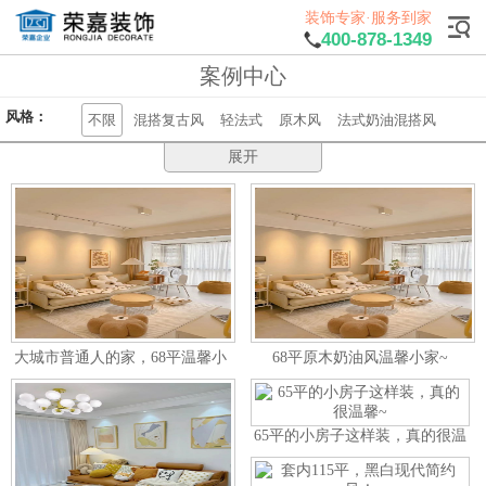
装饰专家·服务到家
400-878-1349
案例中心
风格：
不限
混搭复古风
轻法式
原木风
法式奶油混搭风
原木极简
原木奶油风
现代轻奢
奶油风
法式轻奢
极简风
轻奢风
展开
现代中式
现代法式
宜家
现代简约
混搭
地中海
中式
田园
新古典
美式
欧式
北欧
日式
户型：
不限
三室两厅两卫一厨
两室两厅
两室一厅
二居室
别墅
五居室
复式
三居室
一居室
四居室
两居室
：
不限
整套
大城市普通人的家，68平温馨小
68平原木奶油风温馨小家~
面积：
不限
148
85
76
68
82
65
118
137
132
198
屋~
56
168
52
135
190
260
81
120
99
60
250
130
102
128
119
108
350
140
49
40
114
92
145
109
43
86
65平的小房子这样装，真的很温
馨~
117
110
93
78
72
88
76㎡
96㎡
68㎡
90
115
143