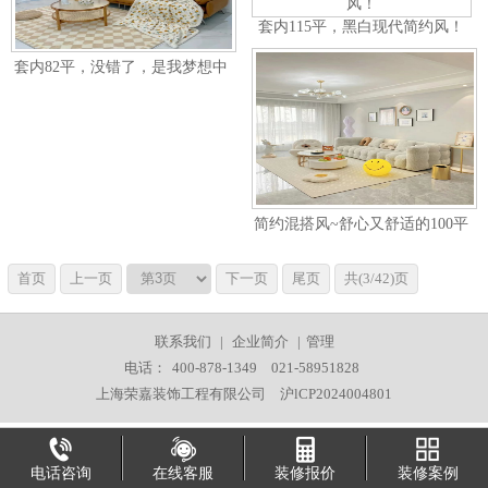
160
95
120㎡
80
100㎡
98
150
89
188㎡
70㎡
50㎡以下
套内115平，黑白现代简约风！
50㎡-100㎡
100-150㎡
50-100㎡
150-200㎡
200㎡以上
套内82平，没错了，是我梦想中
热门楼盘：
不限
玉兰香苑
金唐公寓
香楠小区
齐爱佳苑
的温馨小家~
上浦小区
保利金爵
金领国际
张江新苑
金利公寓
毕加索小区
绿波城
川杨新苑
春港丽园
广兰名苑
益丰新村
海湾新城
万馨佳园
瀚盛家园
五莲路30弄小区
星海家园
高科东路500弄
申城佳苑
海馨苑
中新家园
唐人苑
龙腾苑
心圆西苑
简约混搭风~舒心又舒适的100平
小家！
首页
上一页
下一页
尾页
共(3/42)页
联系我们
|
企业简介
|
管理
电话：
400-878-1349
021-58951828
上海荣嘉装饰工程有限公司
沪lCP2024004801
电话咨询
在线客服
装修报价
装修案例