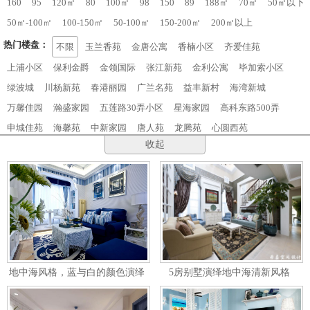
160
95
120㎡
80
100㎡
98
150
89
188㎡
70㎡
50㎡以下
50㎡-100㎡
100-150㎡
50-100㎡
150-200㎡
200㎡以上
热门楼盘：
不限
玉兰香苑
金唐公寓
香楠小区
齐爱佳苑
上浦小区
保利金爵
金领国际
张江新苑
金利公寓
毕加索小区
绿波城
川杨新苑
春港丽园
广兰名苑
益丰新村
海湾新城
万馨佳园
瀚盛家园
五莲路30弄小区
星海家园
高科东路500弄
申城佳苑
海馨苑
中新家园
唐人苑
龙腾苑
心圆西苑
收起
地中海风格，蓝与白的颜色演绎
5房别墅演绎地中海清新风格
青花瓷的感觉