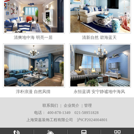
清爽地中海 明亮一居
清新自然 碧海蓝天
淳朴浪漫 自然风情
永恒蓝调 安宁静谧地中海风
联系我们
|
企业简介
|
管理
电话：
400-878-1349
021-58951828
上海荣嘉装饰工程有限公司
沪lCP2024004801