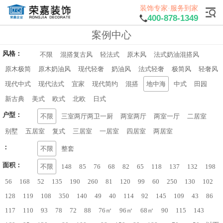
装饰专家·服务到家
400-878-1349
案例中心
风格：
不限
混搭复古风
轻法式
原木风
法式奶油混搭风
原木极简
原木奶油风
现代轻奢
奶油风
法式轻奢
极简风
轻奢风
现代中式
现代法式
宜家
现代简约
混搭
地中海
中式
田园
新古典
美式
欧式
北欧
日式
户型：
不限
三室两厅两卫一厨
两室两厅
两室一厅
二居室
别墅
五居室
复式
三居室
一居室
四居室
两居室
：
不限
整套
面积：
不限
148
85
76
68
82
65
118
137
132
198
56
168
52
135
190
260
81
120
99
60
250
130
102
128
119
108
350
140
49
40
114
92
145
109
43
86
117
110
93
78
72
88
76㎡
96㎡
68㎡
90
115
143