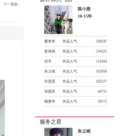
下一图集〉
陈小燕
10-15年
董孝奇
作品人气
358547
姜海韬
作品人气
234322
洪平
作品人气
114184
朱义斌
作品人气
102958
许莲莲
作品人气
102327
张国庆
作品人气
64751
顾赛华
作品人气
59172
服务之星
朱义斌