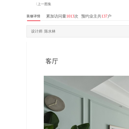
〈上一图集
装修详情
累加访问量
1013
次
预约业主共
137
户
设计师: 陈水林
客厅