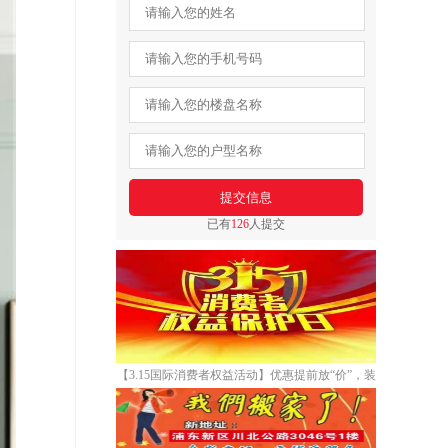
已有
126
人提交
【3.15国际消费者权益活动】优惠提前放“价”，装
修省心又省“薪”！