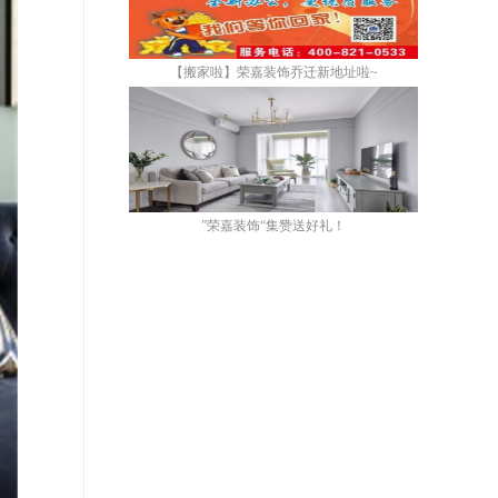
【搬家啦】荣嘉装饰乔迁新地址啦~
”荣嘉装饰“集赞送好礼！