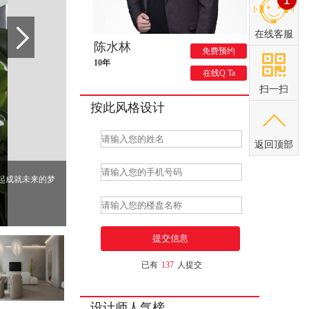
在线客服
陈水林
免费预约
10年
在线Q Ta
扫一扫
按此风格设计
返回顶部
起成就未来的梦
已有
137
人提交
设计师人气榜