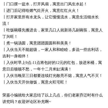
丨
门口摆一盆水，打开风扇，寓意出门风生水起！
丨
进门后记得给燃气灶开火，寓意红红火火！
丨
打开家里所有水龙头，让它慢慢流水，寓意生活细水长
流！
丨
吃饭碗碟先搬进去，家里几口人就新添几副碗筷，寓意人
丁兴旺！
丨
煮一锅汤圆，寓意团团圆圆和和美美！
丨
入伙当天不能超级，一家人和和睦睦，多说一些吉利话，
吉利一身相伴！
丨
入伙时早上9点-11点将包好的12元的红包，放进米桶，寓
意日后顿顿不愁，一年十二月米缸满满！
丨
入伙当晚至三日都要连续灯光敞亮不熄，寓意人气不灭！
丨
入伙当天开伙做饭，寓意火旺宅旺！
荣嘉小编就给大家总结了以上几点，你们老家乔迁时有什么
讲究吗？欢迎评论区补充啊~