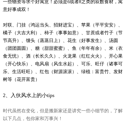
一些物资等求个好寓意！必须是6或者8之类的双数食材，寓
意好事成双！
对联、门挂（鸿运当头、招财进宝）、
苹果（平平安安）
、
橘子（大吉大利）、
柿子（事事如意）、
甘蔗或者竹子（节
节高升）、
馒头（蒸蒸日上）、
花生（好事发生）、
汤圆
（团团圆圆）、
糖（甜甜蜜蜜）、
鱼（年年有余）、
米（衣
食无忧）、
酒（长长久久）、
火龙果（红红火火）、
开心果
（开心快乐）、
电风扇（风生水起）、
可乐、旺仔（诸事可
乐、生活旺旺）、
红包（财源滚滚）、
绿植：富贵竹、发财
树等（花开富贵）
2、
入伙风水上的小tips
时代虽然在变化，但是搬新家还是讲究一些小细节的，了解
以下几点，包你家和万事兴！