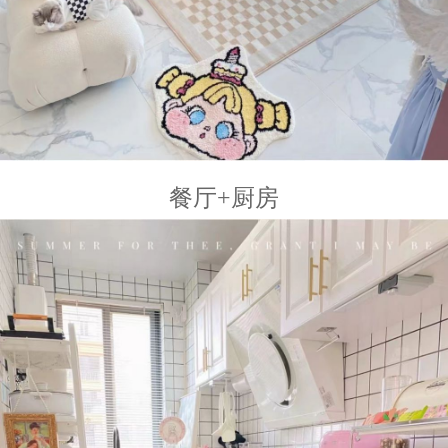
餐厅+厨房