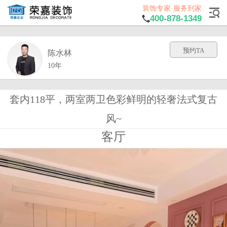
装饰专家·服务到家
400-878-1349
预约TA
陈水林
10年
套内118平，两室两卫色彩鲜明的轻奢法式复古
风~
客厅