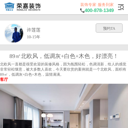
装饰专家·服务到家
400-878-1349
预约TA
许莲莲
10-15年
89㎡北欧风，低调灰+白色+木色，好漂亮！
北欧风一直都是很受欢迎的装修风格，因为氛围轻松，色调清新，给人的感觉
非常轻松惬意，被大多数人喜欢，今天要欣赏的案例就是一个北欧风，面积有
89㎡，
低调灰+
白色
+
木色，温情满满。
客厅