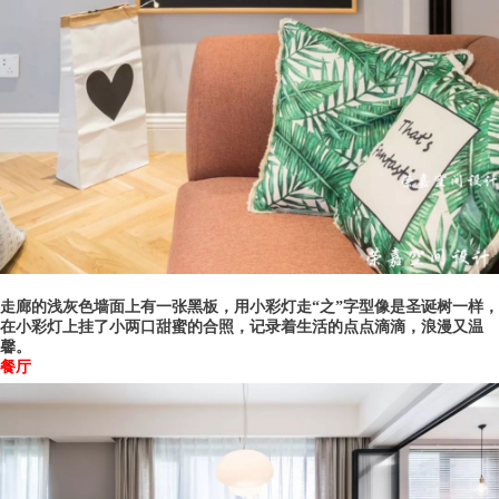
走廊的浅灰色墙面上有一张黑板，用小彩灯走“
之
”字型像是圣诞树一样，
在小彩灯上挂了小两口甜蜜的合照，记录着生活的点点滴滴，
浪漫又温
馨。
餐厅