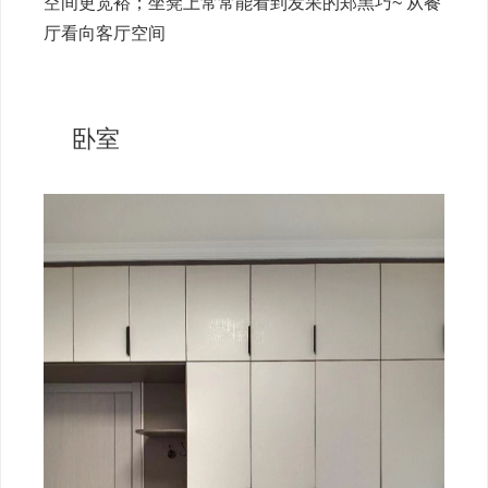
空间更宽裕；坐凳上常常能看到发呆的郑黑巧~ 从餐
厅看向客厅空间
卧室