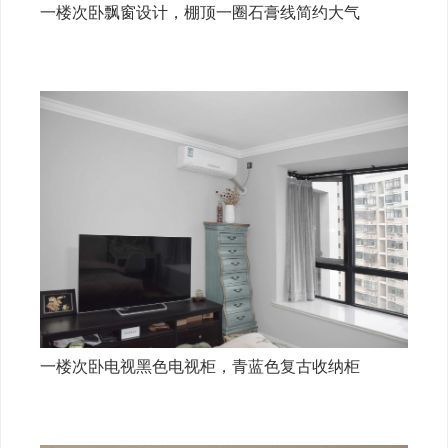
一楼次卧飘窗设计，棚顶一圈石膏线简约大气
一楼次卧电视黑色电视柜，青蓝色复古收纳柜