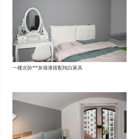
一楼次卧***灰墙漆搭配纯白家具