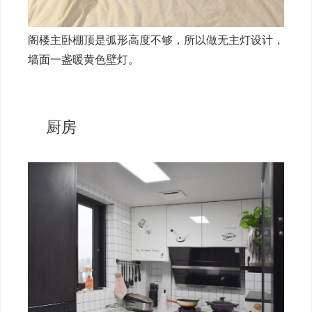
阁楼主卧棚顶是弧形高度不够，所以做无主灯设计，
墙面一盏暖黄色壁灯。
厨房